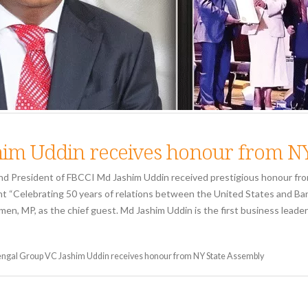
him Uddin receives honour from NY
and President of FBCCI Md Jashim Uddin received prestigious honour f
nt “Celebrating 50 years of relations between the United States and Ba
men, MP, as the chief guest. Md Jashim Uddin is the first business leade
ngal Group VC Jashim Uddin receives honour from NY State Assembly