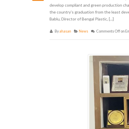
develop compliant and green production chain
the country’s graduation from the least dev
Bablu, Director of Bengal Plastic, [...]
By
ahasan
News
Comments Off
on En