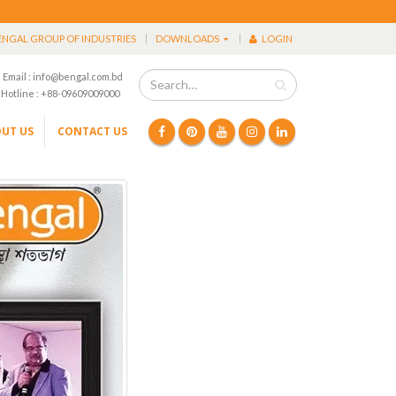
ENGAL GROUP OF INDUSTRIES
DOWNLOADS
LOGIN
Email : info@bengal.com.bd
Hotline : +88-09609009000
UT US
CONTACT US