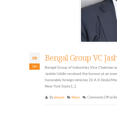
Bengal Group VC Jas
08
Jan
Bengal Group of Industries Vice Chairman 
Jashim Uddin received the honour at an eve
honorable foreign minister, Dr A K Abdul Mo
New York State [...]
By
ahasan
News
Comments Off
on Be