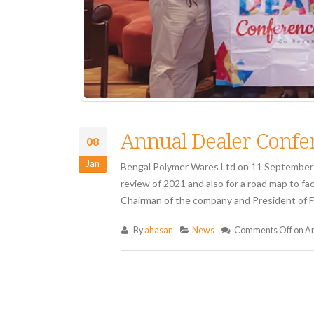
Annual Dealer Confer
08
Jan
Bengal Polymer Wares Ltd on 11 September a
review of 2021 and also for a road map to f
Chairman of the company and President of FBC
By
ahasan
News
Comments Off
on An