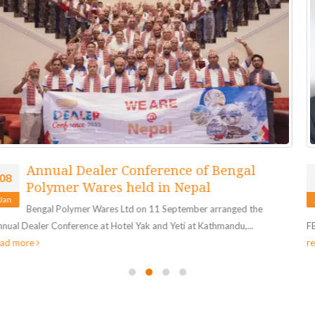
Bengal Group VC Jashim Uddin receives
08
honour from NY State Assembly
Jan
Bengal Group of Industries Vice Chairman and President of
FBCCI Md Jashim Uddin received prestigious honour from New York...
read more