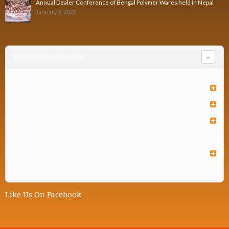
Annual Dealer Conference of Bengal Polymer Wares held in Nepal
January 8, 2023
Product Categories
Furniture
Houseware
Industrial Organizer
Institute
Kidsware
Personal Protective Equipment
Like Us On Facebook